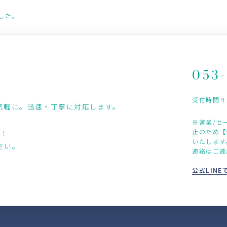
した。
053
受付時間 9:0
気軽に。迅速・丁寧に対応します。
※営業/セ
止のため【
中！
いたします
さい。
連絡はご遠
公式LIN